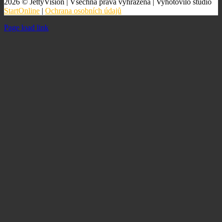
2026 © JettyVision | Všechna práva vyhrazena | Vyhotovilo studio
StartOnline
|
Ochrana osobních údajů
Page load link
Go
to
Top