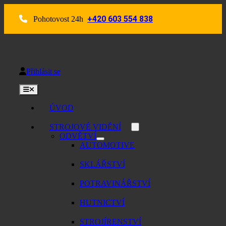
Skip
to
+420 603 554 838
Pohotovost 24h
content
Přihlásit se
Toggle
Navigation
ÚVOD
STROJOVÉ VIDĚNÍ
ODVĚTVÍ
AUTOMOTIVE
SKLÁŘSTVÍ
POTRAVINÁŘSTVÍ
HUTNICTVÍ
STROJÍRENSTVÍ