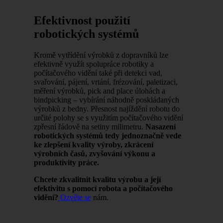
Efektivnost použití
robotických systémů
Kromě vytřídění výrobků z dopravníků lze
efektivně využít spolupráce robotiky a
počítačového vidění také při detekci vad,
svařování, pájení, vrtání, frézování, paletizaci,
měření výrobků, pick and place úlohách a
bindpicking – vybírání náhodně poskládaných
výrobků z bedny. Přesnost najíždění robotu do
určité polohy se s využitím počítačového vidění
zpřesní řádově na setiny milimetru.
Nasazení
robotických systémů tedy jednoznačně vede
ke zlepšení kvality výroby, zkrácení
výrobních časů, zvyšování výkonu a
produktivity práce.
Chcete zkvalitnit kvalitu výrobu a její
efektivitu s pomocí robota a počítačového
vidění?
Ozvěte se
nám.