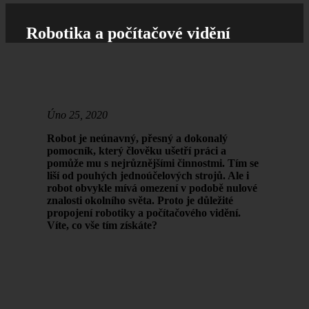
Robotika a počítačové vidění
Úno 25, 2020
Robot je neúnavný, přesný a dokonalý
pomocník, který člověku ušetří práci a
pomůže mu s nejrůznějšími činnostmi. Tím se
liší od pouhých jednoúčelových strojů. Ale i
robot obvykle mívá omezení v podobě nulové
znalosti okolního světa. Proto je důležité
propojení robotiky a počítačového vidění.
Víte, co vše tím získáte?