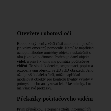
Otevřete robotovi oči
Robot, který není z větší části autonomní, je stále
jen velmi omezený pomocník. Nemůže například
uchopit náhodně umístěný objekt a uskutečnit s
ním jakoukoliv činnost. Potřebuje daný objekt
vidět
, a právě k tomu mu
pomůže počítačové
vidění
. To slouží k detekci, segmentaci, popisu a
rozpoznávání objektů ve 2D i 3D obrazech. Jeho
užití je však daleko širší, může například
modelovat objekty pro kontrolu kvality výroby v
průmyslu nebo analyzovat lékařské snímky. I to
má však své překážky.
Překážky počítačového vidění
První překážkou je zejména ztráta informací při