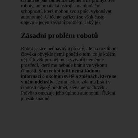
článku se pak zaměříme zejména na průmyslové
roboty, automatická ústrojí s manipulační
schopností, která mohou svou práci vykonávat
autonomně. U těchto zařízení se však často
objevuje jeden zásadní problém. Jaký je?
Zásadní problém robotů
Robot je sice neúnavný a přesný, ale na rozdíl od
člověka obvykle nemá ponětí o tom, co je kolem
něj. Člověk pro něj musí vytvořit neměnné
prostředí, které mu nebude bránit ve výkonu
činnosti.
Sám robot totiž nemá žádnou
informaci o okolním světě a změnách, které se
v něm odehrály
. Je mu jedno, zda mu brání v
činnosti nějaký předmět, stěna nebo člověk .
Právě to omezuje jeho úplnou autonomii. Řešení
je však snadné.