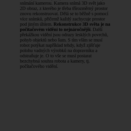
snímání kamerou. Kamera snímá 3D svět jako
2D obraz, z kterého je třeba třírozměrný prostor
znovu rekonstruovat. Dělá se to běžně s pomocí
více snímků, přičemž každý zachycuje prostor
pod jiným úhlem.
Rekonstrukce 3D světa je na
počítačovém vidění to nejnáročnější
. Další
překážkou vidění jsou odrazy lesklých povrchů,
pohyb objektů nebo šum. S tím vším se musí
robot potýkat například tehdy, když zjišťuje
polohu vadných výrobků na dopravníku a
odstraňuje je. O to vše se musí postarat
bezchybná souhra robota a kamery, tj.
počítačového vidění.