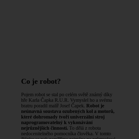
Co je robot?
Pojem robot se stal po celém světě známý díky
hře Karla Čapka R.U.R. Vymyslel ho a svému
bratru poradil malíř Josef Čapek.
Robot je
neúnavná soustava ozubených kol a motorů,
které dohromady tvoří univerzální stroj
naprogramovatelný k vykonávání
nejrůznějších činností.
To dělá z robota
nedocenitelného pomocníka člověka. V tomto