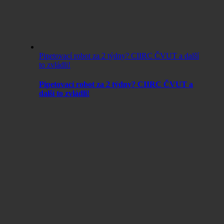
Pipetovací robot za 2 týdny? CIIRC ČVUT a další
to zvládli!
Pipetovací robot za 2 týdny? CIIRC ČVUT a
další to zvládli!