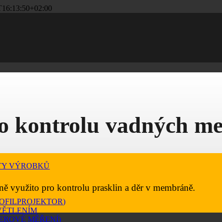
T16:13:50+02:00
o kontrolu vadných m
TY VÝROBKŮ
ně využito pro kontrolu prasklin a děr v membráně.
ROFILPROJEKTOR)
VĚTLENÍM
EROVÉ MĚŘENÍ)