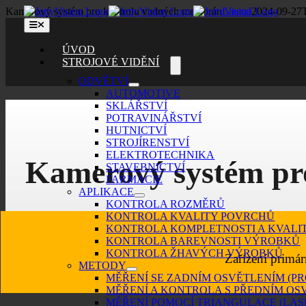
Skip
Kamerový systém pro kontrolu vadných membrán
LauraJ
2024-09-27
to
Toggle
content
Navigation
ÚVOD
STROJOVÉ VIDĚNÍ
ODVĚTVÍ
AUTOMOTIVE
SKLÁŘSTVÍ
POTRAVINÁŘSTVÍ
HUTNICTVÍ
STROJÍRENSTVÍ
ELEKTROTECHNIKA
Kamerový systém pr
STAVEBNICTVÍ
FARMACIE
APLIKACE
KONTROLA ROZMĚRŮ
KONTROLA KVALITY POVRCHŮ
KONTROLA KOMPLETNOSTI A KVALI
KONTROLA BAREVNOSTI VÝROBKŮ
KONTROLA ŽHAVÝCH VÝROBKŮ
Zařízení primár
METODY
MĚŘENÍ SE ZADNÍM OSVĚTLENÍM (P
MĚŘENÍ A KONTROLA S PŘEDNÍM OS
MĚŘENÍ POMOCÍ TRIANGULACE (LAS