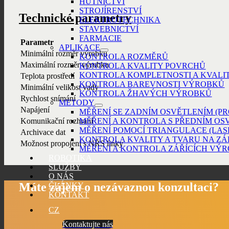
HUTNICTVÍ
STROJÍRENSTVÍ
Technické parametry
ELEKTROTECHNIKA
STAVEBNICTVÍ
FARMACIE
Parametr
APLIKACE
Minimální rozměr výrobku
KONTROLA ROZMĚRŮ
Maximální rozměr výrobku
KONTROLA KVALITY POVRCHŮ
KONTROLA KOMPLETNOSTI A KVALI
Teplota prostředí
KONTROLA BAREVNOSTI VÝROBKŮ
Minimální velikost vady
KONTROLA ŽHAVÝCH VÝROBKŮ
Rychlost snímání
METODY
Napájení
MĚŘENÍ SE ZADNÍM OSVĚTLENÍM (P
Komunikační rozhraní
MĚŘENÍ A KONTROLA S PŘEDNÍM OS
MĚŘENÍ POMOCÍ TRIANGULACE (LAS
Archivace dat
KONTROLA KVALITY A TVARU NA Z
Možnost propojení s NŘS linky
MĚŘENÍ A KONTROLA ZÁŘÍCÍCH VÝ
ROBOTIKA
SLUŽBY
O NÁS
Máte zájem o
nezávaznou konzultaci?
ČLÁNKY
KONTAKT
CZ
Kontaktujte nás