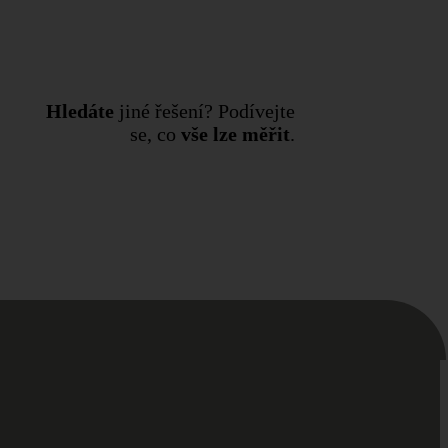
Hledáte
jiné řešení? Podívejte
se, co
vše lze měřit
.