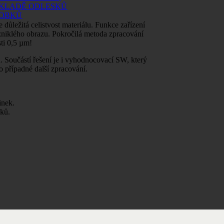
ÁKLADĚ ODLESKŮ
ROBKŮ
 důležitá celistvost materiálu. Funkce zařízení
vzniklého obrazu. Pokročilá metoda zpracování
sti 0,5 µm!
 Součástí řešení je i vyhodnocovací SW, který
o případné další zpracování.
inek.
ků.