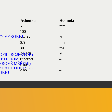
Jednotka
Hodnota
5
mm
100
mm
TY VÝROBKŮ
5 – 35
°C
0,5
µm
30
fps
24/230
V
ROFILPROJEKTOR)
Ethernet
–
VĚTLENÍM
EROVÉ MĚŘENÍ)
Ano
–
ÁKLADĚ ODLESKŮ
Ano
–
ROBKŮ