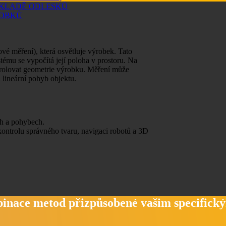
ÁKLADĚ ODLESKŮ
ROBKŮ
rové měření), která osvětluje výrobek. Tato
tému se vypočítá její poloha v prostoru. Na
rolovat geometrie výrobku. Měření může
 lineární pohyb objektu.
h a pohybech.
ontrolu správného tvaru, navigaci robotů a 3D
nace metod přizpůsobené vašim specifick