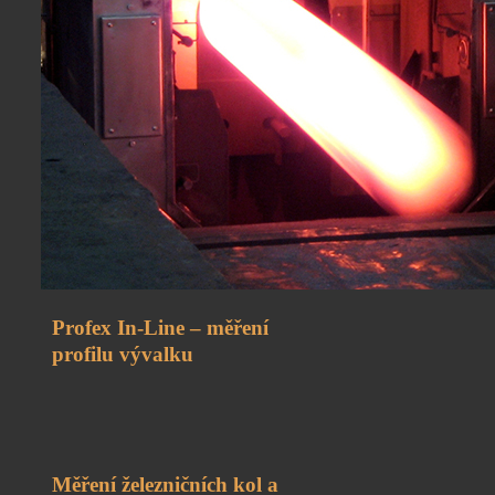
Profex In-Line – měření
profilu vývalku
Měření železničních kol a