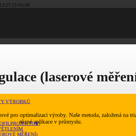
13:27:15+01:00
ulace (laserové měřen
TY VÝROBKŮ
vé pro optimalizaci výroby. Naše metoda, založená na trian
různé aplikace v průmyslu.
ROFILPROJEKTOR)
VĚTLENÍM
EROVÉ MĚŘENÍ)