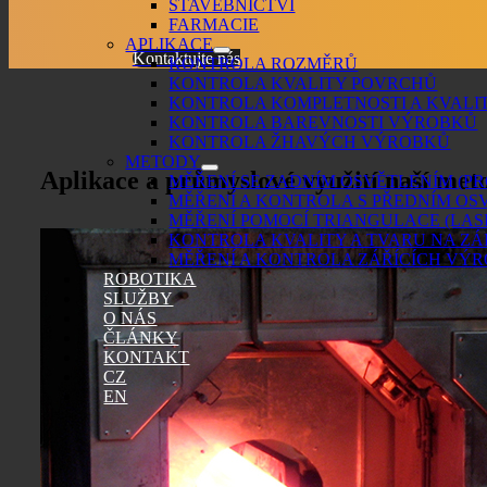
STAVEBNICTVÍ
FARMACIE
APLIKACE
Kontaktujte nás
KONTROLA ROZMĚRŮ
KONTROLA KVALITY POVRCHŮ
KONTROLA KOMPLETNOSTI A KVALI
KONTROLA BAREVNOSTI VÝROBKŮ
KONTROLA ŽHAVÝCH VÝROBKŮ
METODY
Aplikace a průmyslové využití naší met
MĚŘENÍ SE ZADNÍM OSVĚTLENÍM (P
MĚŘENÍ A KONTROLA S PŘEDNÍM OS
MĚŘENÍ POMOCÍ TRIANGULACE (LAS
KONTROLA KVALITY A TVARU NA Z
MĚŘENÍ A KONTROLA ZÁŘÍCÍCH VÝ
ROBOTIKA
SLUŽBY
O NÁS
ČLÁNKY
KONTAKT
CZ
EN