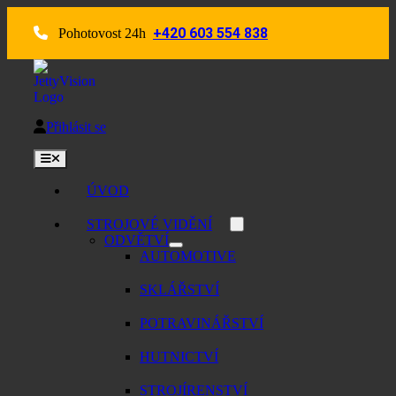
Skip
to
+420 603 554 838
Pohotovost 24h
content
Přihlásit se
Toggle
Navigation
ÚVOD
STROJOVÉ VIDĚNÍ
ODVĚTVÍ
AUTOMOTIVE
SKLÁŘSTVÍ
POTRAVINÁŘSTVÍ
HUTNICTVÍ
STROJÍRENSTVÍ