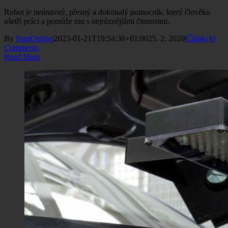
Robot je neúnavný, přesný a dokonalý pomocník, který člověku
ušetří práci a pomůže mu s nejrůznějšími činnostmi.
By
StartOnline
|
2023-01-21T19:54:36+01:00
25. 2. 2020
|
Články
|
0
Comments
Read More