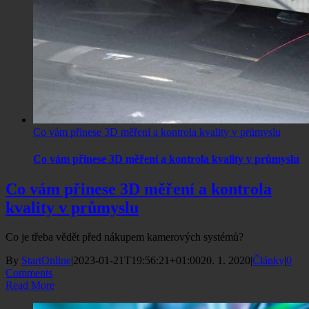
Co vám přinese 3D měření a kontrola kvality v průmyslu
Co vám přinese 3D měření a kontrola kvality v průmyslu
Co vám přinese 3D měření a kontrola
kvality v průmyslu
Co je třeba vědět před nákupem kamerových systémů?
By
StartOnline
|
2023-01-21T19:56:21+01:00
20. 1. 2020
|
Články
|
0
Comments
Read More