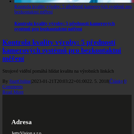
Kontrola kvality výroby: 5 předností kamerových systémů pro
bezkontaktní měření
Kontrola kvality výroby: 5 předností kamerových
systémů pro bezkontaktní měření
Kontrola kvality výroby: 5 předností
kamerových systémů pro bezkontaktní
měření
Strojové vidění pomáhá hlídat kvalitu na výrobních linkách
By
StartOnline
|
2023-01-21T20:03:22+01:00
22. 5. 2018
|
Články
|
0
Comments
Read More
Adresa
JettyVision s.r.o.