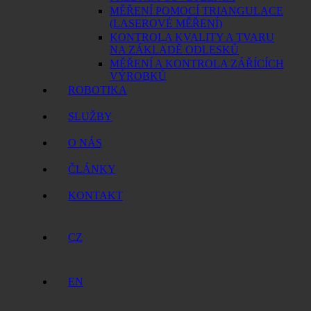
MĚŘENÍ POMOCÍ TRIANGULACE
(LASEROVÉ MĚŘENÍ)
KONTROLA KVALITY A TVARU
NA ZÁKLADĚ ODLESKŮ
MĚŘENÍ A KONTROLA ZÁŘÍCÍCH
VÝROBKŮ
ROBOTIKA
SLUŽBY
O NÁS
ČLÁNKY
KONTAKT
CZ
EN