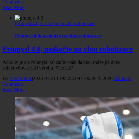
Comments
Read More
Průmysl 4.0, naskočte na vlnu robotizace
Průmysl 4.0, naskočte na vlnu robotizace
Průmysl 4.0, naskočte na vlnu robotizace
Ačkoliv je ale Průmysl 4.0 zatím stále daleko, může již dnes
zefektivňovat vaši výrobu. Víte jak?
By
StartOnline
|
2023-01-21T19:52:42+01:00
28. 3. 2020
|
Články
|
0
Comments
Read More