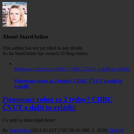
About
StartOnline
This author has not yet filled in any details.
So far StartOnline has created 10 blog entries.
Pipetovací robot za 2 týdny? CIIRC ČVUT a další to zvládli!
Pipetovací robot za 2 týdny? CIIRC ČVUT a další to
zvládli!
Pipetovací robot za 2 týdny? CIIRC
ČVUT a další to zvládli!
Co stojí za tímto úspěchem?
By
StartOnline
|
2023-02-02T17:07:59+01:00
8. 5. 2020
|
Články
|
0