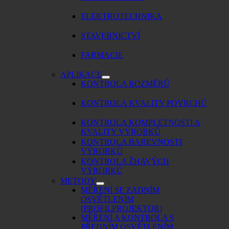
ELEKTROTECHNIKA
STAVEBNICTVÍ
FARMACIE
APLIKACE
KONTROLA ROZMĚRŮ
KONTROLA KVALITY POVRCHŮ
KONTROLA KOMPLETNOSTI A
KVALITY VÝROBKŮ
KONTROLA BAREVNOSTI
VÝROBKŮ
KONTROLA ŽHAVÝCH
VÝROBKŮ
METODY
MĚŘENÍ SE ZADNÍM
OSVĚTLENÍM
(PROFILPROJEKTOR)
MĚŘENÍ A KONTROLA S
PŘEDNÍM OSVĚTLENÍM