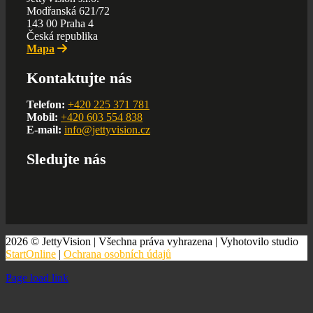
Modřanská 621/72
143 00 Praha 4
Česká republika
Mapa
Kontaktujte nás
Telefon:
+420 225 371 781
Mobil:
+420 603 554 838
E-mail:
info@jettyvision.cz
Sledujte nás
2026 © JettyVision | Všechna práva vyhrazena | Vyhotovilo studio
StartOnline
|
Ochrana osobních údajů
Page load link
Go
to