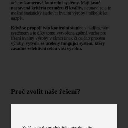
určeny
kamerové kontrolní systémy.
Mají
jasně
nastavená kritéria rozměru či kvality,
neunaví se a je
možné statisticky sledovat kvalitu výroby i několik let
nazpět.
Když se propojí tyto kontrolní stanice
s nadřazeným
systémem a je díky tomu vytvořena zpětná vazba pro
řízení kvality výroby v rámci linek či celého procesu
výroby,
vytvoří se ucelený fungující systém, který
zásadně zefektivní celou vaši výrobu.
Proč zvolit
naše řešení?
Zvýší se vaše produktivita výroby a tím