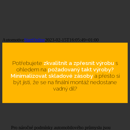
Automotive
StartOnline
2023-02-15T16:05:49+01:00
Potřebujete
zkvalitnit a zpřesnit výrobu
s
ohledem na
požadovaný takt výroby?
Minimalizovat skladové zásoby
a přesto si
být jisti, že se na finální montáž nedostane
vadný díl?
Pro náročné podmínky automobilového průmyslu jsou