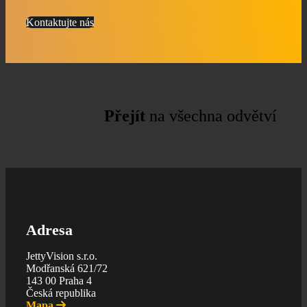
Kontaktujte nás
Přejít
na všechna odvětví
Adresa
JettyVision s.r.o.
Modřanská 621/72
143 00 Praha 4
Česká republika
Mapa