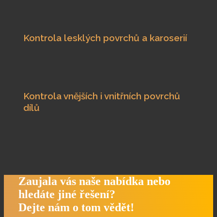
Kontrola lesklých povrchů a karoserií
Kontrola vnějších i vnitřních povrchů
dílů
Zaujala vás naše nabídka nebo
hledáte jiné řešení?
Dejte nám o tom vědět!