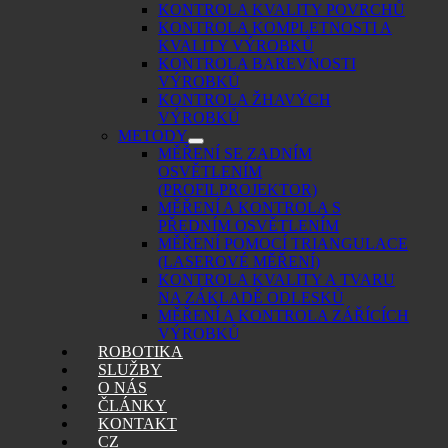
KONTROLA KVALITY POVRCHŮ
KONTROLA KOMPLETNOSTI A
KVALITY VÝROBKŮ
KONTROLA BAREVNOSTI
VÝROBKŮ
KONTROLA ŽHAVÝCH
VÝROBKŮ
METODY
MĚŘENÍ SE ZADNÍM
OSVĚTLENÍM
(PROFILPROJEKTOR)
MĚŘENÍ A KONTROLA S
PŘEDNÍM OSVĚTLENÍM
MĚŘENÍ POMOCÍ TRIANGULACE
(LASEROVÉ MĚŘENÍ)
KONTROLA KVALITY A TVARU
NA ZÁKLADĚ ODLESKŮ
MĚŘENÍ A KONTROLA ZÁŘÍCÍCH
VÝROBKŮ
ROBOTIKA
SLUŽBY
O NÁS
ČLÁNKY
KONTAKT
CZ