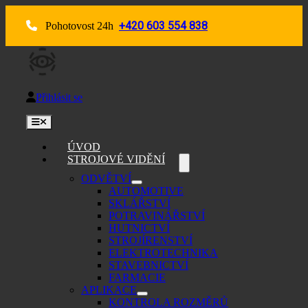
Skip
to
+420 603 554 838
Pohotovost 24h
content
Přihlásit se
Toggle
Navigation
ÚVOD
STROJOVÉ VIDĚNÍ
ODVĚTVÍ
AUTOMOTIVE
SKLÁŘSTVÍ
POTRAVINÁŘSTVÍ
HUTNICTVÍ
STROJÍRENSTVÍ
ELEKTROTECHNIKA
STAVEBNICTVÍ
FARMACIE
APLIKACE
KONTROLA ROZMĚRŮ