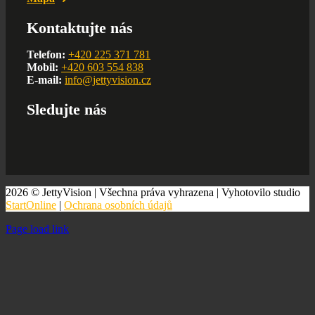
Kontaktujte nás
Telefon:
+420 225 371 781
Mobil:
+420 603 554 838
E-mail:
info@jettyvision.cz
Sledujte nás
2026 © JettyVision | Všechna práva vyhrazena | Vyhotovilo studio
StartOnline
|
Ochrana osobních údajů
Page load link
Go
to
Top