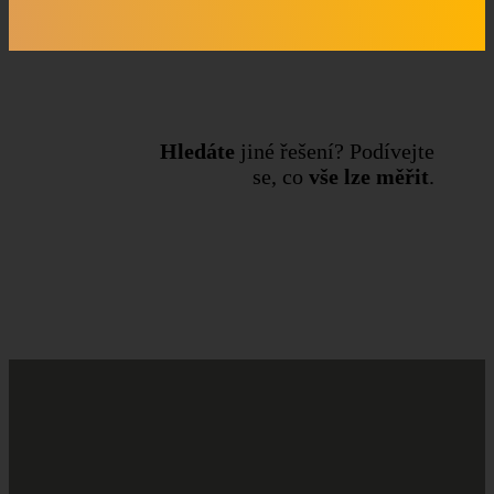
Hledáte
jiné řešení? Podívejte
se, co
vše lze měřit
.