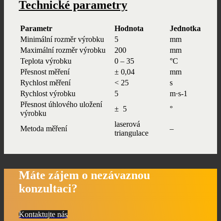
Technické parametry
Parametr
Hodnota
Jednotka
Minimální rozměr výrobku
5
mm
Maximální rozměr výrobku
200
mm
Teplota výrobku
0 – 35
°C
Přesnost měření
± 0,04
mm
Rychlost měření
< 25
s
Rychlost výrobku
5
m·s-1
Přesnost úhlového uložení
± 5
°
výrobku
laserová
Metoda měření
–
triangulace
Máte zájem o
nezávaznou
konzultaci?
Kontaktujte nás