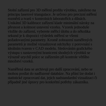
Stolní zařízení pro 3D měření profilu výrobku, založeno na
principu laserové triangulace. Je určeno pro precizní měření
rozměrů a tvarů v kontrolních laboratořích a dílnách.
Unikátní 3D kalibrace zařízení klade minimální nároky na
přesnost a kolmost ustavení vzorku. Vzorek jednoduše
vložíte do zařízení, vyberete měřicí úlohu a do několika
sekund je k dispozici výsledek měření se všemi
požadovanými parametry. Kromě zobrazení naměřených
parametrů je možné vizualizovat odchylky z porovnání s
ideálním tvarem v CAD modelu. Sledováním grafického
výstupu s nastavenými hranicemi shodných výrobků se
výrazně urychlí práce se zařízením při kontrole většího
množství vzorků.
Naměřená data se archivuji pro další zpracování, nebo se
mohou posílat do nadřazené databáze. Na přání lze dodat i
statistické zpracovaní dat, jejich nadstandardní vizualizaci či
případně jiné úpravy pro konkrétní potřeby zákazníka.