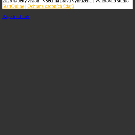
2026 © JettyVision | Všechna práva vyhrazena | Vyhotovilo studio
StartOnline
|
Ochrana osobních údajů
Page load link
Go
to
Top