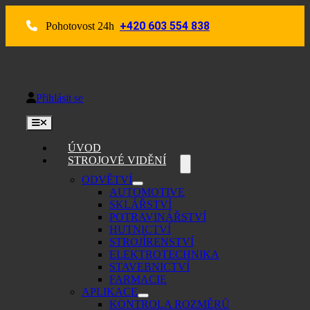
Skip
to
+420 603 554 838
Pohotovost 24h
content
Přihlásit se
Toggle
Navigation
ÚVOD
STROJOVÉ VIDĚNÍ
ODVĚTVÍ
AUTOMOTIVE
SKLÁŘSTVÍ
POTRAVINÁŘSTVÍ
HUTNICTVÍ
STROJÍRENSTVÍ
ELEKTROTECHNIKA
STAVEBNICTVÍ
FARMACIE
APLIKACE
KONTROLA ROZMĚRŮ