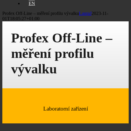
EN
Profex Off-Line – měření profilu vývalku
LauraJ
2023-11-
01T18:05:27+01:00
Profex Off-Line –
měření profilu
vývalku
Laboratorní zařízení