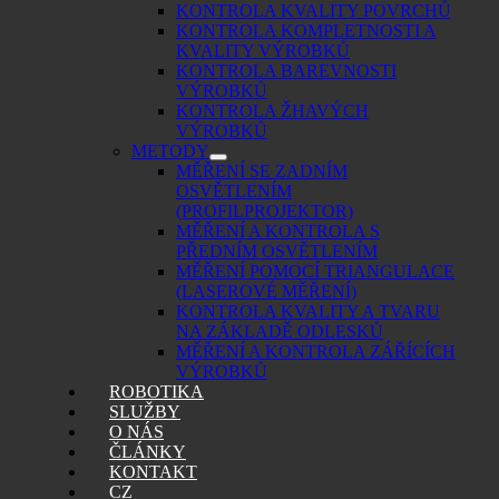
KONTROLA KVALITY POVRCHŮ
KONTROLA KOMPLETNOSTI A
KVALITY VÝROBKŮ
KONTROLA BAREVNOSTI
VÝROBKŮ
KONTROLA ŽHAVÝCH
VÝROBKŮ
METODY
MĚŘENÍ SE ZADNÍM
OSVĚTLENÍM
(PROFILPROJEKTOR)
MĚŘENÍ A KONTROLA S
PŘEDNÍM OSVĚTLENÍM
MĚŘENÍ POMOCÍ TRIANGULACE
(LASEROVÉ MĚŘENÍ)
KONTROLA KVALITY A TVARU
NA ZÁKLADĚ ODLESKŮ
MĚŘENÍ A KONTROLA ZÁŘÍCÍCH
VÝROBKŮ
ROBOTIKA
SLUŽBY
O NÁS
ČLÁNKY
KONTAKT
CZ